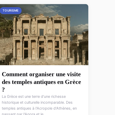
TOURISME
Comment organiser une visite
des temples antiques en Grèce
?
La Grèce est une terre d'une richesse
historique et culturelle incomparable. Des
temples antiques à l'Acropole d'Athènes, en
passant par l'Agora et le...