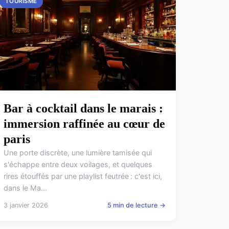
TOURISME
Bar à cocktail dans le marais :
immersion raffinée au cœur de
paris
Une porte discrète, une lumière tamisée qui
s'échappe entre deux voilages, et quelques
rires étouffés par une playlist feutrée : c'est ici,
dans le Ma...
3 janvier 2026
5 min de lecture →