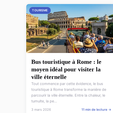
TOURISME
Bus touristique à Rome : le
moyen idéal pour visiter la
ville éternelle
Tout commence par cette évidence, le bus
touristique à Rome transforme la manière de
parcourir la ville éternelle. Entre la chaleur, le
tumulte, la pe...
3 mars 2026
11 min de lecture →