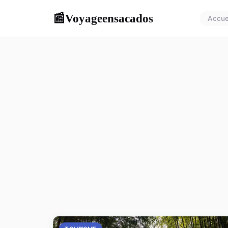
Voyageensacados
📰
Accue