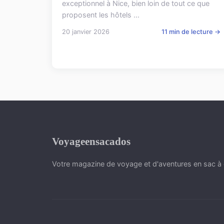
exceptionnel à Nice, bien loin de tout ce que
proposent les hôtels ...
20 janvier 2026
11 min de lecture →
Voyageensacados
Votre magazine de voyage et d'aventures en sac à