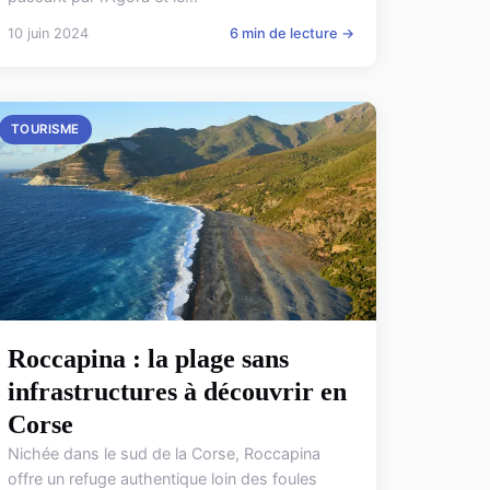
10 juin 2024
6 min de lecture →
TOURISME
Roccapina : la plage sans
infrastructures à découvrir en
Corse
Nichée dans le sud de la Corse, Roccapina
offre un refuge authentique loin des foules